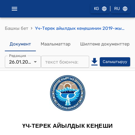
|
KG
RU
›
Башкы бет
Үч-Терек айылдык кеңешинин 2019-жылдын 26-январындагы №97 "Үч-Терек айыл өкмөтүнүн жергиликтүү жана Республикалык бюджеттин бекитүү жөнүндө" токтому
Документ
Маалыматтар
Шилтеме документтер
Редакция
26.01.2019
Салыштыруу