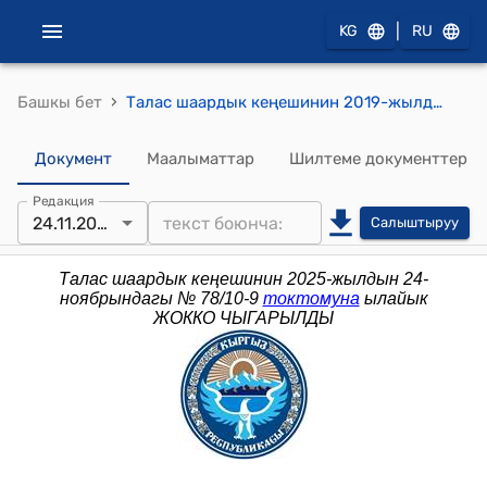
|
KG
RU
›
Башкы бет
Талас шаардык кеңешинин 2019-жылдын 04-апрелиндеги №195/31-7 "Талас шаарындагы “Талас” базар соода комплексин муниципалдык менчикке алуу жөнүндө" токтому
Документ
Маалыматтар
Шилтеме документтер
Редакция
24.11.2025
Салыштыруу