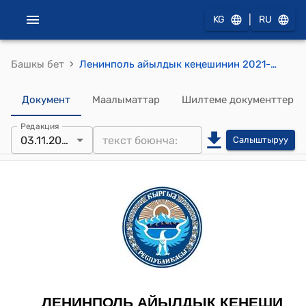
|
KG
RU
›
Башкы бет
Ленинполь айылдык кеңешинин 2021-жылдын 3-ноябрындагы № 1 "«Бегалиев Нурадил Аскарбековичке Бакай-Ата айыл аймагынын «Ардактуу атуулу» наамын ыйгаруу» жөнүндө." токтому
Документ
Маалыматтар
Шилтеме документтер
Редакция
03.11.2021
Салыштыруу