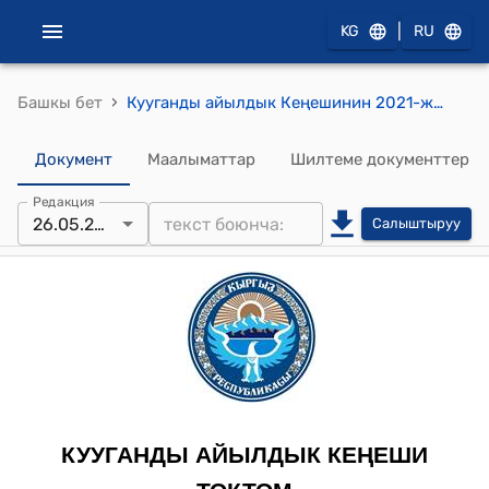
|
KG
RU
›
Башкы бет
Кууганды айылдык Кеңешинин 2021-жылдын 26-майындагы №4 «Техниканын арендасын бекитүү жѳнүндѳ» токтом
Документ
Маалыматтар
Шилтеме документтер
Редакция
26.05.2021
Салыштыруу