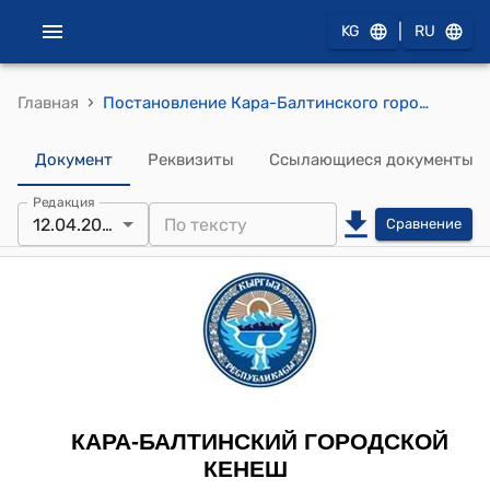
|
KG
RU
›
Главная
Постановление Кара-Балтинского городского кенеша от 12 апреля 2021 г № 3 "Об утверждении тарифа на сбор, вывоз и размещение ТБО на территории города Кара-Балта"
Документ
Реквизиты
Ссылающиеся документы
Редакция
12.04.2021
Сравнение