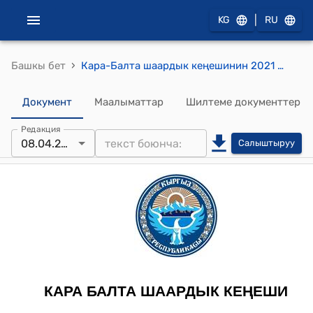
|
KG
RU
›
Башкы бет
Кара-Балта шаардык кеңешинин 2021 жылдын 08-апрелиндеги №06 "Т.Кожомбердиев көчөсүндө эки тараптуу унаа кыймылын ачуу маселеси боюнча" токтому
Документ
Маалыматтар
Шилтеме документтер
Редакция
08.04.2021
Салыштыруу