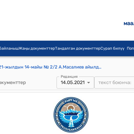
маа
 байланыш
Жаңы документтер
Тандалган документтер
Сурап билүү
Поп
Масалиев айылдык кеңешинин 2021-жылдын 14-майы № 2/2 А.Масалиев айылдык кеңешинин туруктуу комиссияларын түзүү жөнүндө" токтому
Редакция
окументтер
14.05.2021