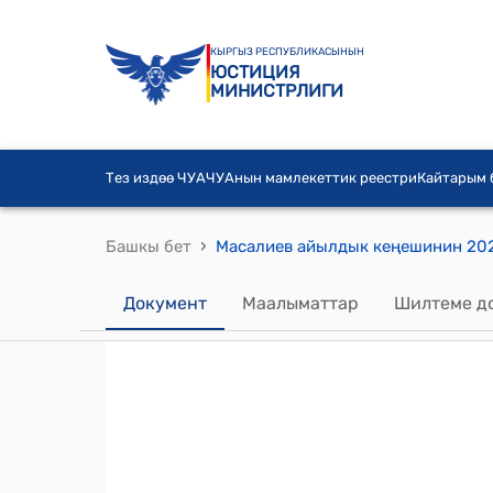
КЫРГЫЗ РЕСПУБЛИКАСЫНЫН
ЮСТИЦИЯ
МИНИСТРЛИГИ
Тез издөө ЧУА
ЧУАнын мамлекеттик реестри
Кайтарым
›
Башкы бет
Документ
Маалыматтар
Шилтеме д