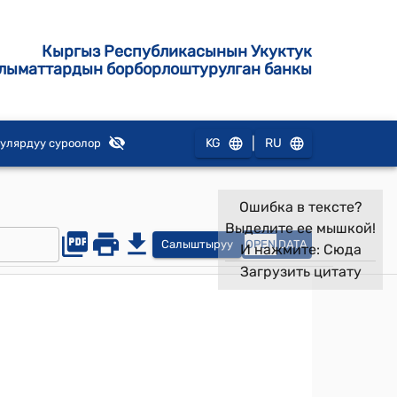
Кыргыз Республикасынын Укуктук
лыматтардын борборлоштурулган банкы
|
KG
RU
улярдуу суроолор
Ошибка в тексте?
Выделите ее мышкой!
Салыштыруу
OPEN
DATA
И нажмите:
Сюда
Загрузить цитату