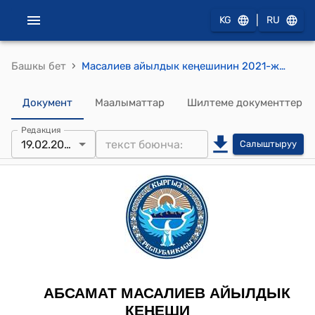
|
KG
RU
›
Башкы бет
Масалиев айылдык кеңешинин 2021-жылдын 19-февралындагы № 35/6 Масалиев айыл өкмөтүндө жер аянттарын аукциондо сатуу жерди ижарага берүү жана муниципалдык менчикте турган жер аянттарын жерге укук берүү боюнча комиссиялардын курамын бекитүү жөнүндө" токтому
Документ
Маалыматтар
Шилтеме документтер
Редакция
19.02.2021
Салыштыруу