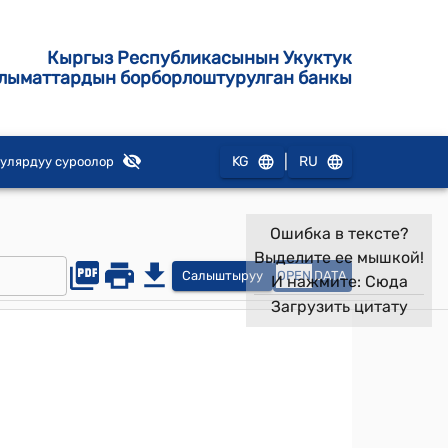
Кыргыз Республикасынын Укуктук
лыматтардын борборлоштурулган банкы
|
KG
RU
улярдуу суроолор
Ошибка в тексте?
Выделите ее мышкой!
Салыштыруу
OPEN
DATA
И нажмите:
Сюда
Загрузить цитату