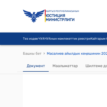
КЫРГЫЗ РЕСПУБЛИКАСЫНЫН
ЮСТИЦИЯ
МИНИСТРЛИГИ
Тез издөө ЧУА
ЧУАнын мамлекеттик реестри
Кайтарым
›
Башкы бет
Документ
Маалыматтар
Шилтеме д