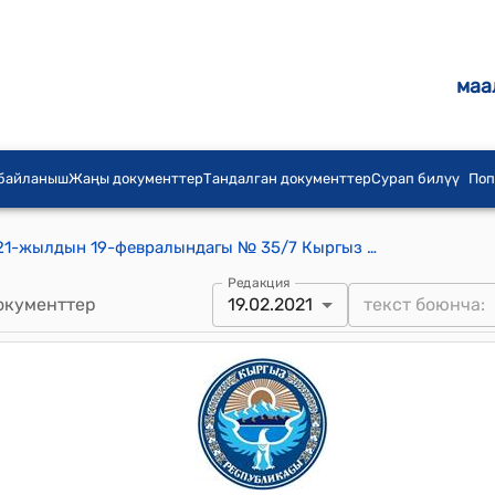
маа
 байланыш
Жаңы документтер
Тандалган документтер
Сурап билүү
Поп
Масалиев айылдык кеңешинин 2021-жылдын 19-февралындагы № 35/7 Кыргыз Республикасынын транспорт жана жолдор министрлигинин жол чарба департаменти №46 жолдорду тейлөө мекемесинин кайрылуусун кароо жөнүндө" токтому
Редакция
окументтер
19.02.2021