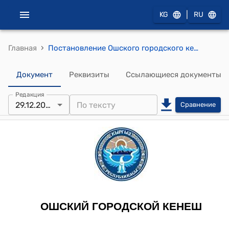
|
KG
RU
›
Главная
Постановление Ошского городского кенеша от 29 декабря 2020 г №256 "О даче согласия на предоставление льготы по арендоплате муниципального здания, арендуемого медицинским центром “Клиника Ош ”"
Документ
Реквизиты
Ссылающиеся документы
Редакция
29.12.2020
Сравнение