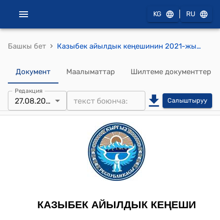
|
KG
RU
›
Башкы бет
Казыбек айылдык кеңешинин 2021-жылдын 27-августундагы №3 "Казыбек-Жаңы-Күч айылдарынын көчөлөрүнө жол белгилерин коюу жөнүндө" токтому
Документ
Маалыматтар
Шилтеме документтер
Редакция
27.08.2021
Салыштыруу