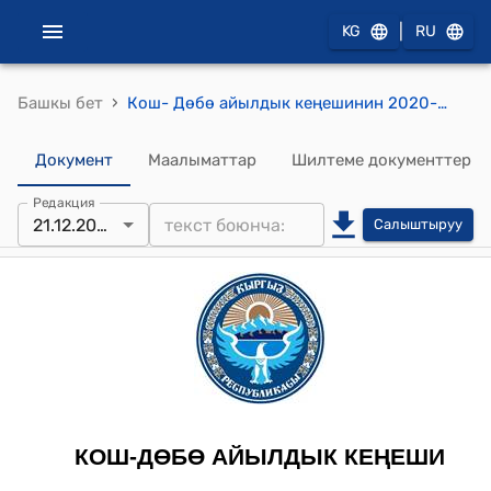
|
KG
RU
›
Башкы бет
Кош- Дөбө айылдык кеңешинин 2020-жылдын 21-декабрындагы № 34/138 "Кош-Дөбө айыл өкмөтүнүн Кара-Күнгөй айылындагы Аблес уулу Алайдар орто мектебинин түштүк тарабындагы бош жаткан жерге түрткү берүүчү гранттын эсебинен кичи футбол аянтчасын курууга өздүк салым кошуу жөнүндө" токтому
Документ
Маалыматтар
Шилтеме документтер
Редакция
21.12.2020
Салыштыруу