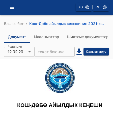
|
KG
RU
›
Башкы бет
Кош-Дөбө айылдык кеңешинин 2021-жылдын 12-февралындагы № 36/148 "Кош-Дөбө айыл аймактык Кеңешинин туруктуу комиссияларын түзүү жөнүндө" токтому
Документ
Маалыматтар
Шилтеме документтер
Редакция
12.02.2021
Салыштыруу