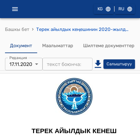
|
KG
RU
›
Башкы бет
Терек айылдык кеңешинин 2020-жылдын 17-ноябрындагы №XXV/6 "Терек №4088 участкалык шайлоо комиссияларынын курамын жана резервин түзүү жөнүндө"
Документ
Маалыматтар
Шилтеме документтер
Редакция
17.11.2020
Салыштыруу