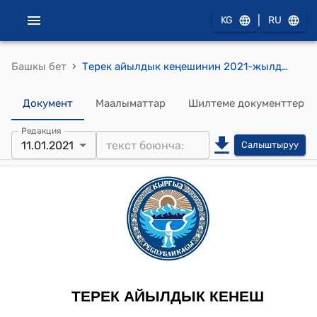
|
KG
RU
›
Башкы бет
Терек айылдык кеңешинин 2021-жылдын 11-январындагы №XXVI/2 "Терек айыл аймагынын айыл өкмөтүнүн жергиликтүү бюджетинин 2021-жылга киреше, чыгаша бѳлүктѳрүн бекитүү жөнүндө" токтому
Документ
Маалыматтар
Шилтеме документтер
Редакция
11.01.2021
Салыштыруу