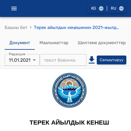
|
KG
RU
›
Башкы бет
Терек айылдык кеңешинин 2021-жылдын 11-январындагы №XXVI/5 "Таштандыларды ташып чыгаруу жыйымдарынынөлчөмүн аныктоо" токтому
Документ
Маалыматтар
Шилтеме документтер
Редакция
11.01.2021
Салыштыруу