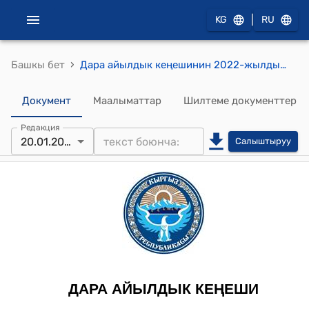
|
KG
RU
›
Башкы бет
Дара айылдык кеңешинин 2022-жылдын 20-январындагы № 8 "Чек айылынын көчөсүнө Т.Келдибековдун атын ыйгаруу жөнүндө" токтому
Документ
Маалыматтар
Шилтеме документтер
Редакция
20.01.2022
Салыштыруу