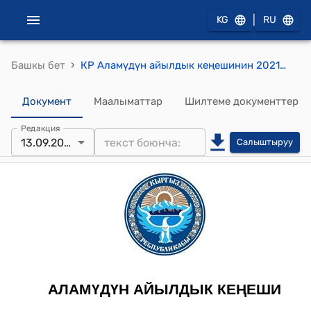
|
KG
RU
›
Башкы бет
КР Аламүдүн айылдык кеңешинин 2021-жылдын 13-сентябры № 28-28 "Айыл чарба багытында болбогон жерлердин зоналык салыгын эсептеп чыгаруу үчүн зоналык коэффициентти бекитүү жөнүндө" токтому
Документ
Маалыматтар
Шилтеме документтер
Редакция
13.09.2021
Салыштыруу