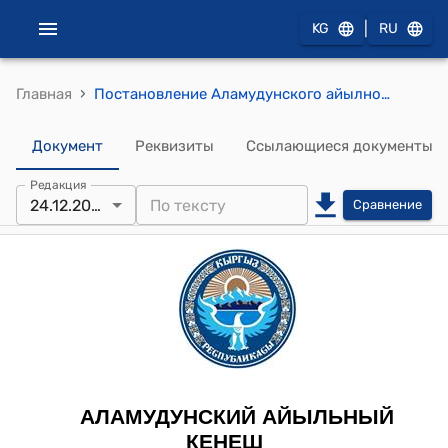
|
KG
RU
›
Главная
Постановление Аламудунского айылного кенеша от 24 декабря 2021 года № 43-28 "По заявлению директора АСОШ №1 Асековой Г.А."
Документ
Реквизиты
Ссылающиеся документы
Редакция
24.12.2021
Сравнение