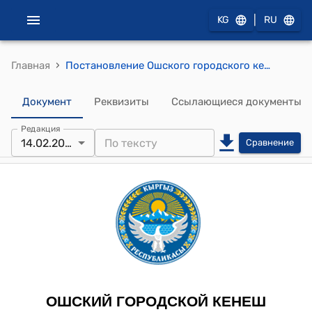
|
KG
RU
›
Главная
Постановление Ошского городского кенеша от 28 сентября 2021 года №11 "Об утверждении порядка распределения жилья на ипотечных условиях мэрией города Ош" токтому
Документ
Реквизиты
Ссылающиеся документы
Редакция
14.02.2023
Сравнение