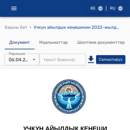
|
KG
RU
›
Башкы бет
Учкун айылдык кеңешинин 2022-жылдын 6-апрели № 2/1 "Учкун айылдык Кеңешинин жана туруктуу комиссияларынын 2022-жылга карата иш пландарын бекитуу жөнүндө" токтому
Документ
Маалыматтар
Шилтеме документтер
Редакция
06.04.2022
Салыштыруу