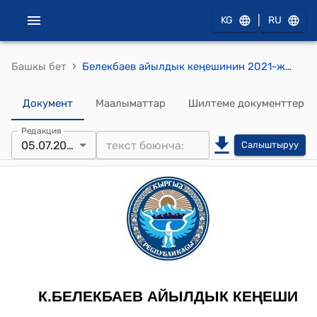
|
KG
RU
›
Башкы бет
Белекбаев айылдык кеңешинин 2021-жылдын 5-июлундагы № 3/1 "Сопу-Коргон айылындагы жабык типтеги футбол аянтчасы жөнүндө" токтому
Документ
Маалыматтар
Шилтеме документтер
Редакция
05.07.2021
Салыштыруу