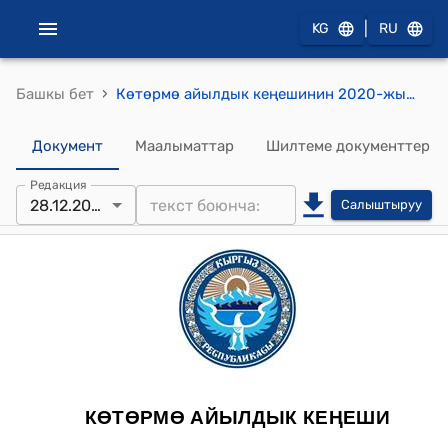
|
KG
RU
›
Башкы бет
Көтөрмө айылдык кеңешинин 2020-жылдын 28-декабрындагы № 35/7 "Көтөрмө айыл аймагына башка айыл аймактарынан келген малдардын жайытка төлөнүүчү акысын бекитүү жана тартипке келтирүү жөнүндө" токтому
Документ
Маалыматтар
Шилтеме документтер
Редакция
28.12.2020
Салыштыруу