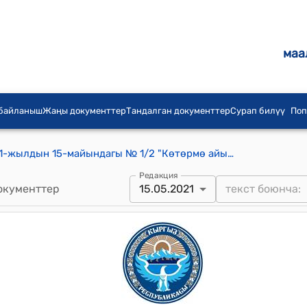
маа
 байланыш
Жаңы документтер
Тандалган документтер
Сурап билүү
Поп
Көтөрмө айылдык кеңешинин 2021-жылдын 15-майындагы № 1/2 "Көтөрмө айыл аймагынын айылдык кеңешинин төрагасын шайлоо боюнча эсептөө комиссиясынын “Көтөрмө айыл аймагынын айылдык кеңешинин төрагасын шайлоо боюнча жабык, жашыруун добуш берүүнүн жыйынтыгы жөнүндөгү” №3 протоколун бекитүү жана төраганын орун басарын шайлоо тууралуу" токтому
Редакция
окументтер
15.05.2021