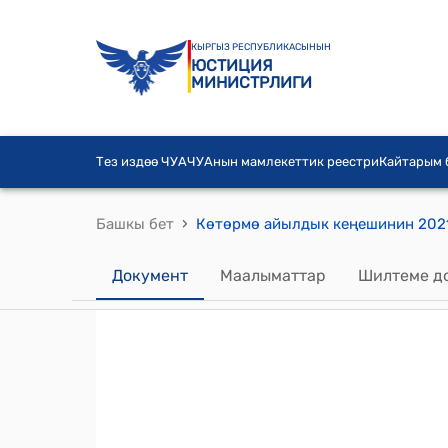
КЫРГЫЗ РЕСПУБЛИКАСЫНЫН
ЮСТИЦИЯ
МИНИСТРЛИГИ
Тез издөө ЧУА
ЧУАнын мамлекеттик реестри
Кайтарым
›
Башкы бет
Документ
Маалыматтар
Шилтеме д