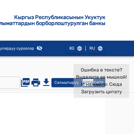
Кыргыз Республикасынын Укуктук
лыматтардын борборлоштурулган банкы
|
KG
RU
улярдуу суроолор
Ошибка в тексте?
Выделите ее мышкой!
Салыштыруу
OPEN
DATA
И нажмите:
Сюда
Загрузить цитату