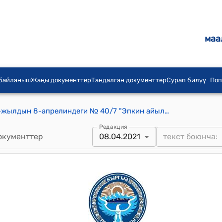
маа
 байланыш
Жаңы документтер
Тандалган документтер
Сурап билүү
Поп
Чолпон айылдык кеңешинин 2021-жылдын 8-апрелиндеги № 40/7 "Эпкин айылына мечит-медресе салууга уруксаат берүү жөнүндө" токтому
Редакция
окументтер
08.04.2021