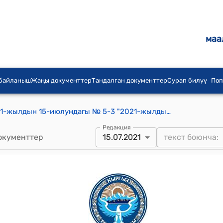
маа
 байланыш
Жаңы документтер
Тандалган документтер
Сурап билүү
Поп
Ат-Башы айылдык кеңешинин 2021-жылдын 15-июлундагы № 5-3 "2021-жылдын 6 айдын жыйынтыгы менен бюджетте каралган, бирок пайдаланыла элек акча каражаттарын муктаждыкка байланыштуу пайдалануу багытын өзгөртүү жөнүндө" токтому
Редакция
окументтер
15.07.2021