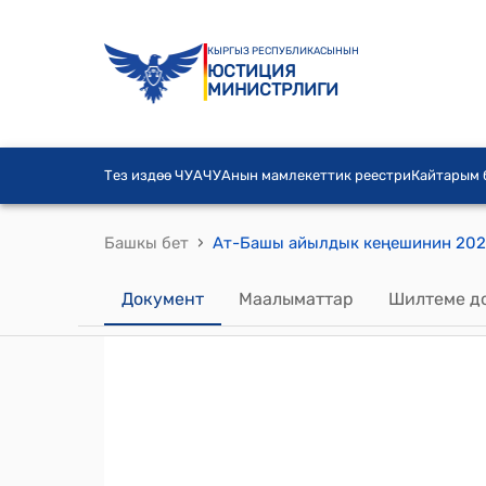
КЫРГЫЗ РЕСПУБЛИКАСЫНЫН
ЮСТИЦИЯ
МИНИСТРЛИГИ
Тез издөө ЧУА
ЧУАнын мамлекеттик реестри
Кайтарым
›
Башкы бет
Документ
Маалыматтар
Шилтеме д