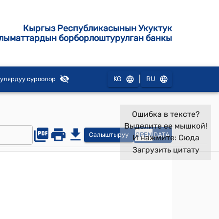
Кыргыз Республикасынын Укуктук
лыматтардын борборлоштурулган банкы
|
KG
RU
улярдуу суроолор
Ошибка в тексте?
Выделите ее мышкой!
Салыштыруу
OPEN
DATA
И нажмите:
Сюда
Загрузить цитату