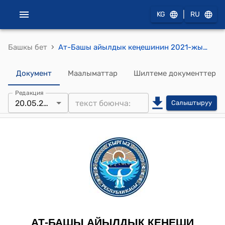
|
KG
RU
›
Башкы бет
Ат-Башы айылдык кеңешинин 2021-жылдын 20-майындагы № 1-3 "Ат-Башы айыл аймагынын айылдык кеңешинин туруктуу комиссияларынын тармактарын тактоо жана курамдарын бекитүү жөнүндө" токтому
Документ
Маалыматтар
Шилтеме документтер
Редакция
20.05.2021
Салыштыруу