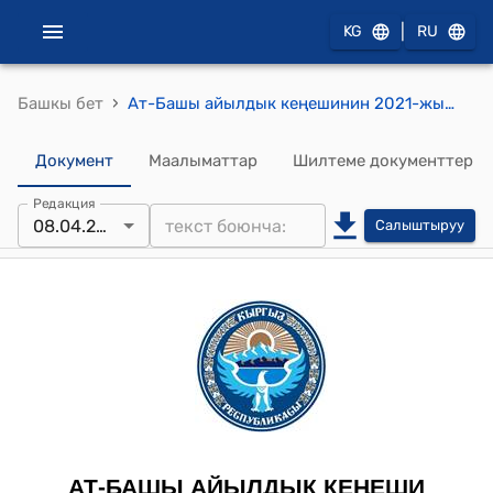
|
KG
RU
›
Башкы бет
Ат-Башы айылдык кеңешинин 2021-жылдын 8-апрелиндеги № 8-3 "Ат-Башы айыл аймагынын айылдык кеңешинин депутаттарынын 2020-жылдын 4-декабрындагы кезектеги VI сессиясынын №6-5 токтомуна өзгөртүү киргизүү жөнүндө" токтому
Документ
Маалыматтар
Шилтеме документтер
Редакция
08.04.2021
Салыштыруу