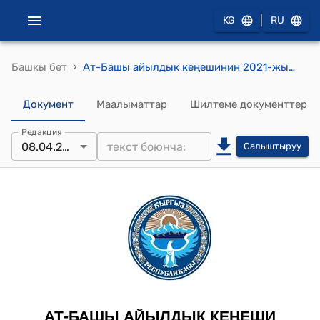
|
KG
RU
›
Башкы бет
Ат-Башы айылдык кеңешинин 2021-жылдын 8-апрелиндеги № 8-5 "Ат-Башы айыл аймагынын айылдык кеңешинин депутаттарынын 2016-жылдын 10-июнундагы кезектеги XXVIII сессиясынын №28-8 токтомуна өзгөртүү жана толуктоо киргизүү жөнүндө" токтому
Документ
Маалыматтар
Шилтеме документтер
Редакция
08.04.2021
Салыштыруу