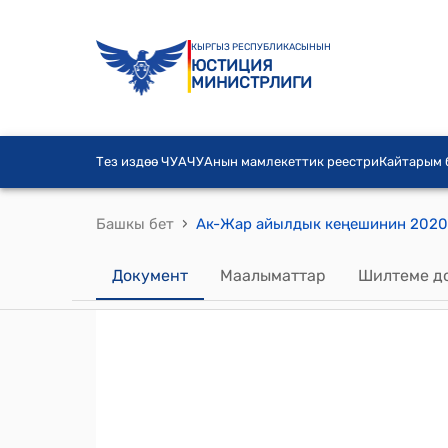
КЫРГЫЗ РЕСПУБЛИКАСЫНЫН
ЮСТИЦИЯ
МИНИСТРЛИГИ
Тез издөө ЧУА
ЧУАнын мамлекеттик реестри
Кайтарым
›
Башкы бет
Документ
Маалыматтар
Шилтеме д