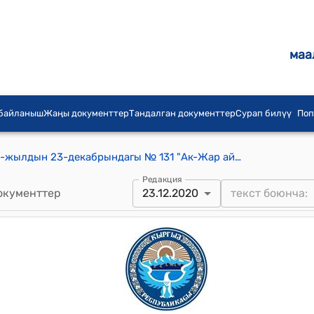
маа
 байланыш
Жаңы документтер
Тандалган документтер
Сурап билүү
Поп
Ак-Жар айылдык кеңешинин 2020-жылдын 23-декабрындагы № 131 "Ак-Жар айыл аймагынын социалдык-экономикалык жактан өнүктүрүү боюнча программасына кошумча планды киргизүү жөнүндө" токтому
Редакция
окументтер
23.12.2020