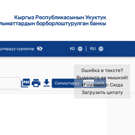
Кыргыз Республикасынын Укуктук
лыматтардын борборлоштурулган банкы
|
KG
RU
улярдуу суроолор
Ошибка в тексте?
Выделите ее мышкой!
Салыштыруу
OPEN
DATA
И нажмите:
Сюда
Загрузить цитату