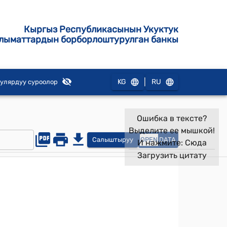
Кыргыз Республикасынын Укуктук
лыматтардын борборлоштурулган банкы
|
KG
RU
улярдуу суроолор
Ошибка в тексте?
Выделите ее мышкой!
Салыштыруу
OPEN
DATA
И нажмите:
Сюда
Загрузить цитату