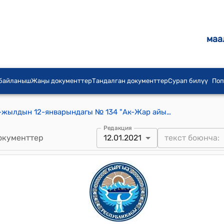
маа
 байланыш
Жаңы документтер
Тандалган документтер
Сурап билүү
Поп
Ак-Жар айылдык кеңешинин 2021-жылдын 12-январындагы № 134 "Ак-Жар айыл аймагынын айыл өкмөтүнүн 2021-жылга карата бюджетин бекитүү жана 2022-2023-жылдарга карата болжолдуу сметалык планын бекитүү жөнүндө" токтому
Редакция
окументтер
12.01.2021