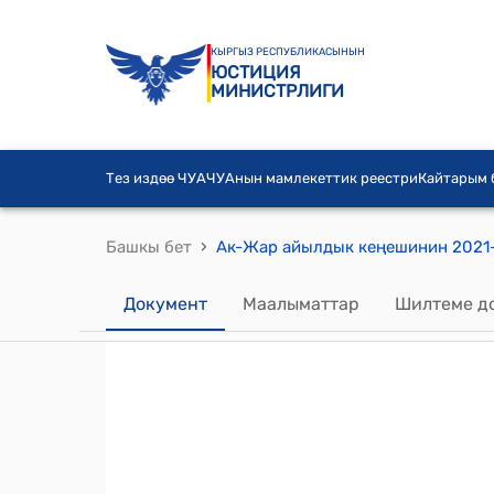
КЫРГЫЗ РЕСПУБЛИКАСЫНЫН
ЮСТИЦИЯ
МИНИСТРЛИГИ
Тез издөө ЧУА
ЧУАнын мамлекеттик реестри
Кайтарым
›
Башкы бет
Документ
Маалыматтар
Шилтеме д