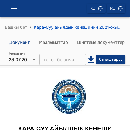
|
KG
RU
›
Башкы бет
Кара-Суу айылдык кеңешинин 2021-жылдын 23-июлундагы № 1/3 "Ат-Башы айылынын тургуну Р Мамбетказиевдин «Бишкек-Нарын-Торугарт» авто жолундагы көпүрөгө атасы маркум Мамбетказиев Макелеңдин атын ыйгаруу боюнча арызын кароо жөнүндө" токтому
Документ
Маалыматтар
Шилтеме документтер
Редакция
23.07.2021
Салыштыруу