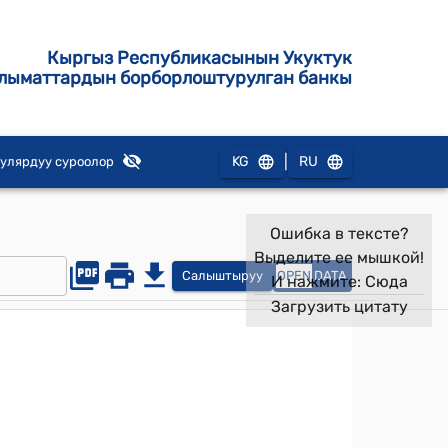
Кыргыз Республикасынын Укуктук
лыматтардын борборлоштурулган банкы
|
KG
RU
улярдуу суроолор
Ошибка в тексте?
Выделите ее мышкой!
Салыштыруу
OPEN
DATA
И нажмите:
Сюда
Загрузить цитату