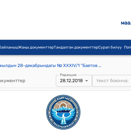
маа
 байланыш
Жаңы документтер
Тандалган документтер
Сурап билүү
Поп
Баетов айылдык кеңешинин2018-жылдын 28-декабрындагы № XXXIV/1 "Баетов айыл өкмөтүнүн жөнүндө иштерди кароо боюнча комиссиялары тууралуу жобону бекитүү жөнүндө" токтому
Редакция
окументтер
28.12.2018