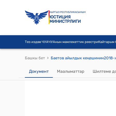
КЫРГЫЗ РЕСПУБЛИКАСЫНЫН
ЮСТИЦИЯ
МИНИСТРЛИГИ
Тез издөө ЧУА
ЧУАнын мамлекеттик реестри
Кайтарым
›
Башкы бет
Документ
Маалыматтар
Шилтеме д