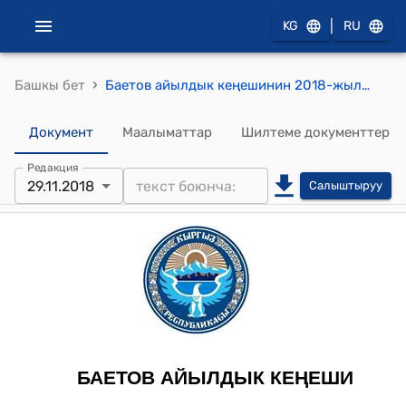
|
KG
RU
›
Башкы бет
Баетов айылдык кеңешинин 2018-жылдын 29-ноябрындагы № XXXIII/1 "ПРООНго Баетов айылынын көчөлөрүн жарыктандырууга жазылган долбоордон которулуп келген акча каражатын бекитүү жөнүндө" токтому
Документ
Маалыматтар
Шилтеме документтер
Редакция
29.11.2018
Салыштыруу