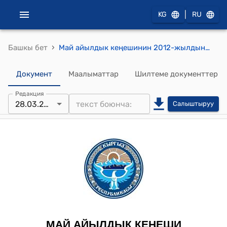
|
KG
RU
›
Башкы бет
Май айылдык кеңешинин 2012-жылдын 28-мартындагы № 74 "2011–жылдын бюджетинин аткарылышы жана 2012–жылдын жергиликтүү бюджетин бекитүү жөнүндө" токтому
Документ
Маалыматтар
Шилтеме документтер
Редакция
28.03.2012
Салыштыруу