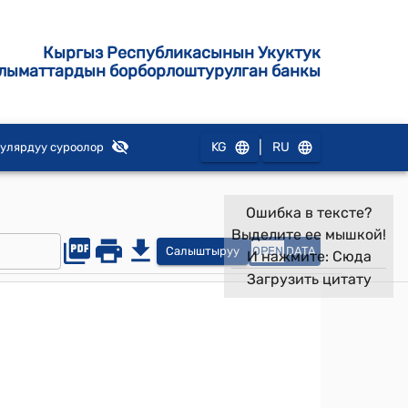
Кыргыз Республикасынын Укуктук
лыматтардын борборлоштурулган банкы
|
KG
RU
улярдуу суроолор
Ошибка в тексте?
Выделите ее мышкой!
Салыштыруу
OPEN
DATA
И нажмите:
Сюда
Загрузить цитату