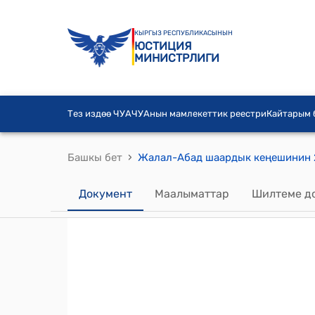
КЫРГЫЗ РЕСПУБЛИКАСЫНЫН
ЮСТИЦИЯ
МИНИСТРЛИГИ
Тез издөө ЧУА
ЧУАнын мамлекеттик реестри
Кайтарым
›
Башкы бет
Документ
Маалыматтар
Шилтеме д