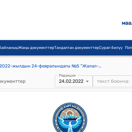
маа
 байланыш
Жаңы документтер
Тандалган документтер
Сурап билүү
Поп
Жалал-Абад шаардык кеңешинин 2022-жылдын 24-февралындагы №5 "Жалал-Абад шаардык кеӊештин 29.12.2021-жылдагы кезексиз XII сессиясынын №2-токтомуна өзгөртүү киргизүү жөнүндө" токтому
Редакция
окументтер
24.02.2022