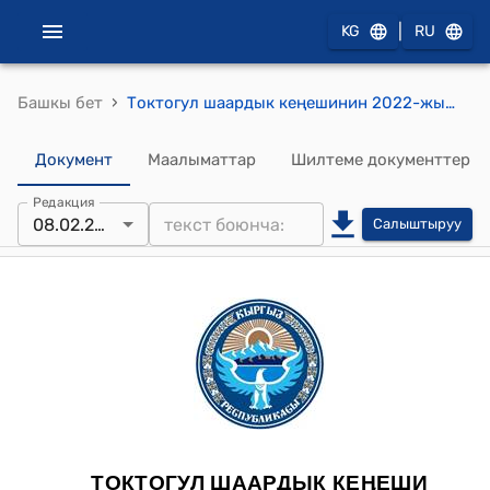
|
KG
RU
›
Башкы бет
Токтогул шаардык кеңешинин 2022-жылдын 08-февралындагы № 07 "Түрткү берүүчү гранттын эсебинен ишке ашырылуучу долбоорго өздүк салым үчүн акча каражатын бөлүп берүү жөнүндө" токтому
Документ
Маалыматтар
Шилтеме документтер
Редакция
08.02.2022
Салыштыруу