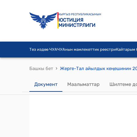
КЫРГЫЗ РЕСПУБЛИКАСЫНЫН
ЮСТИЦИЯ
МИНИСТРЛИГИ
Тез издөө ЧУА
ЧУАнын мамлекеттик реестри
Кайтарым
›
Башкы бет
Документ
Маалыматтар
Шилтеме д