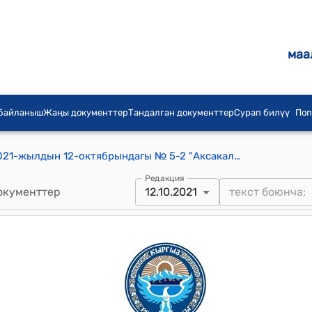
маа
 байланыш
Жаңы документтер
Тандалган документтер
Сурап билүү
Поп
Жерге-Тал айылдык кеңешинин 2021-жылдын 12-октябрындагы № 5-2 "Аксакалдар сотунун мүчөлөрүн бекитип берүү жөнүндө" токтому
Редакция
окументтер
12.10.2021