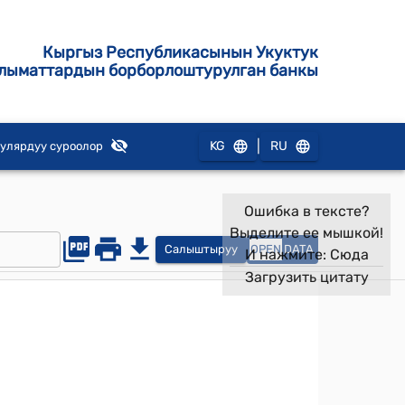
Кыргыз Республикасынын Укуктук
лыматтардын борборлоштурулган банкы
|
KG
RU
улярдуу суроолор
Ошибка в тексте?
Выделите ее мышкой!
Салыштыруу
OPEN
DATA
И нажмите:
Сюда
Загрузить цитату