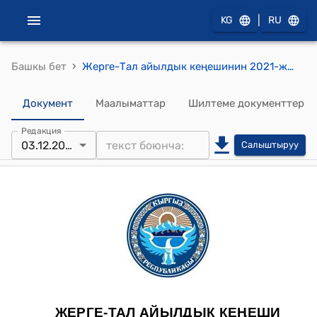
|
KG
RU
›
Башкы бет
Жерге-Тал айылдык кеңешинин 2021-жылдын 3-декабрындагы № 6-5 "Артыкчылыктуу долбоорду бекитип берүү жөнүндө" токтому
Документ
Маалыматтар
Шилтеме документтер
Редакция
03.12.2021
Салыштыруу