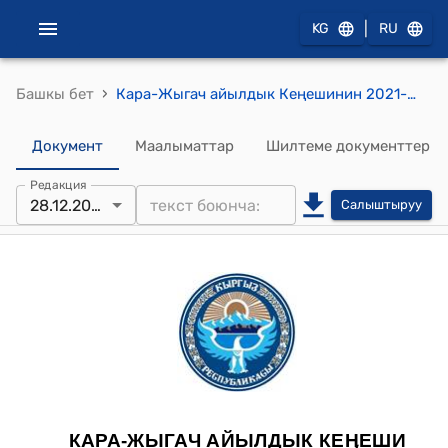
|
KG
RU
›
Башкы бет
Кара-Жыгач айылдык Кеңешинин 2021-жылдын 28-декабрындагы № 31/5 "Кара-Жыгач айыл өкмөтүнүн 2019- 2022-жылдарга социалдык-экономикалык өнүгүү долбооруна өзгөртүүлөрдү киргизүү жөнүндө" токтому
Документ
Маалыматтар
Шилтеме документтер
Редакция
28.12.2021
Салыштыруу