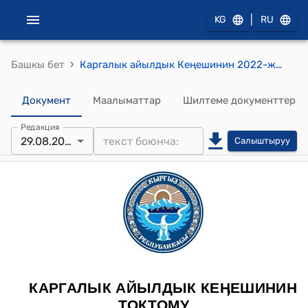
|
KG
RU
›
Башкы бет
Каргалык айылдык Кеңешинин 2022-жылдын 29-августундагы № 41 "Каргалык айыл өкмөтүнүн 2022-жылдын биринчи жарым жылдыгында бюджетинин аткарылышы, аймакты социалдык-экономикалык жактан өнүктүрүү жана калкты социалдык жактан коргоо боюнча ФЭБдин жана айыл өкмөт башчысынын отчет" токтому
Документ
Маалыматтар
Шилтеме документтер
Редакция
29.08.2022
Салыштыруу