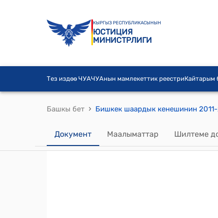
КЫРГЫЗ РЕСПУБЛИКАСЫНЫН
ЮСТИЦИЯ
МИНИСТРЛИГИ
Тез издөө ЧУА
ЧУАнын мамлекеттик реестри
Кайтарым
›
Башкы бет
Документ
Маалыматтар
Шилтеме д