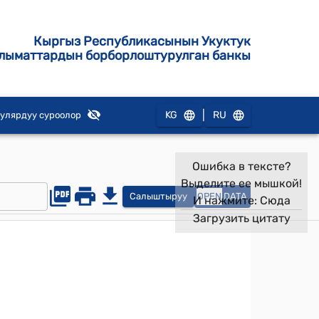
Кыргыз Республикасынын Укуктук
лыматтардын борборлоштурулган банкы
|
KG
RU
улярдуу суроолор
Ошибка в тексте?
Выделите ее мышкой!
Салыштыруу
OPEN
DATA
И нажмите:
Сюда
Загрузить цитату