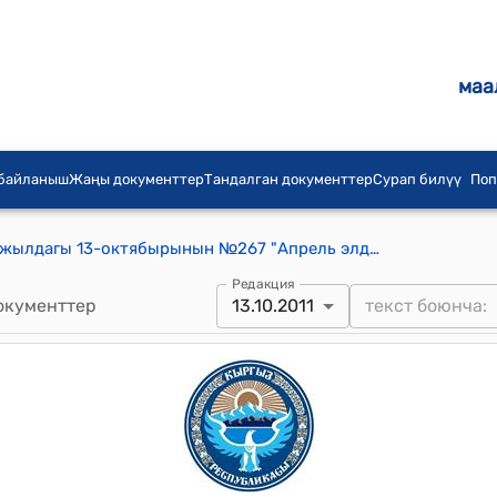
маа
 байланыш
Жаңы документтер
Тандалган документтер
Сурап билүү
Поп
Бишкек шаардык кенешинин 2011-жылдагы 13-октябырынын №267 "Апрель элдик революциясынын баатыры Элдияр Керимовдун ысымын түбөлүккө калтыруу жөнүндө" токтому
Редакция
окументтер
13.10.2011