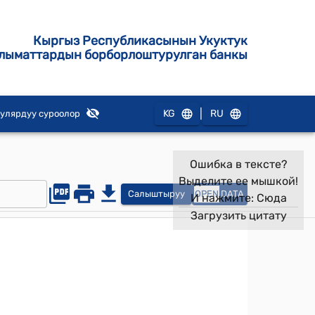
Кыргыз Республикасынын Укуктук
лыматтардын борборлоштурулган банкы
|
KG
RU
улярдуу суроолор
Ошибка в тексте?
Выделите ее мышкой!
Салыштыруу
OPEN
DATA
И нажмите:
Сюда
Загрузить цитату