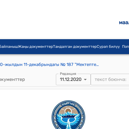
маа
 байланыш
Жаңы документтер
Тандалган документтер
Сурап билүү
Поп
Үч-Терек айылдык кеңешинин 2020-жылдын 11-декабрындагы № 187 "Мектептердин жана бала бакчаларынын жүргүзгөн иштери жана ремонт иштеринин аткарылышы жөнүндө" токтому
Редакция
окументтер
11.12.2020