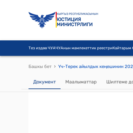
КЫРГЫЗ РЕСПУБЛИКАСЫНЫН
ЮСТИЦИЯ
МИНИСТРЛИГИ
Тез издөө ЧУА
ЧУАнын мамлекеттик реестри
Кайтарым
›
Башкы бет
Документ
Маалыматтар
Шилтеме д