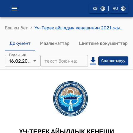
|
KG
RU
›
Башкы бет
Үч-Терек айылдык кеңешинин 2021-жылдын 16-февралындагы № 205 "Жайыт комитети тарабынан үрөөндөрдү тазалоочу БИМ келгендиктен тазалоочу тарифин бекитүү жөнүндө" токтому
Документ
Маалыматтар
Шилтеме документтер
Редакция
16.02.2021
Салыштыруу