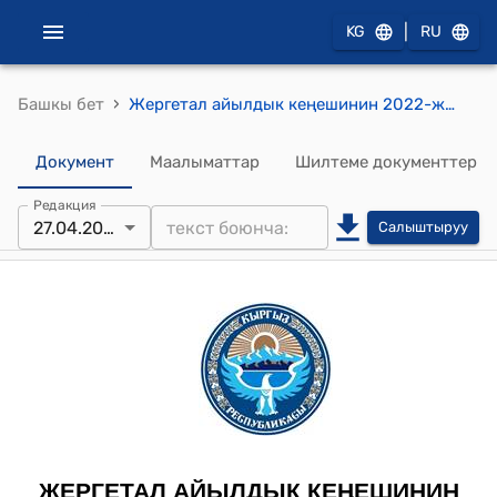
|
KG
RU
›
Башкы бет
Жергетал айылдык кеңешинин 2022-жылдын 27-апрелиндеги № 22 "Көк Кашат айылындагы эски “Кырк Казык” ГЭСине жана каналдарына тиешелүү жер аянттарын муниципалдык менчике кабыл алуу жөнундө" токтому
Документ
Маалыматтар
Шилтеме документтер
Редакция
27.04.2022
Салыштыруу