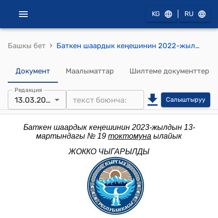
|
KG
RU
›
Башкы бет
Баткен шаардык кеңешинин 2022-жылдын 22-ноябрындагы № 62 "Календардык майрамдарды майрамдоолорго убактылуу чектөө киргизүү жөнүндө" токтому
Документ
Маалыматтар
Шилтеме документтер
Редакция
13.03.2023
Салыштыруу