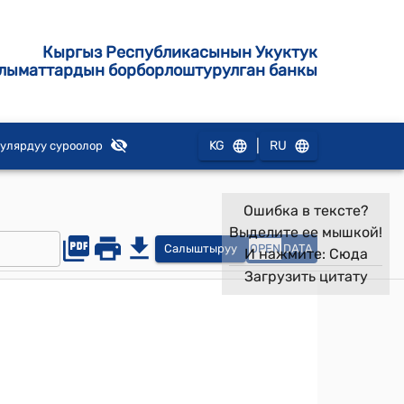
Кыргыз Республикасынын Укуктук
лыматтардын борборлоштурулган банкы
|
KG
RU
улярдуу суроолор
Ошибка в тексте?
Выделите ее мышкой!
Салыштыруу
OPEN
DATA
И нажмите:
Сюда
Загрузить цитату