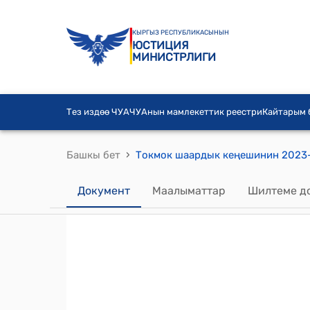
КЫРГЫЗ РЕСПУБЛИКАСЫНЫН
ЮСТИЦИЯ
МИНИСТРЛИГИ
Тез издөө ЧУА
ЧУАнын мамлекеттик реестри
Кайтарым
›
Башкы бет
Документ
Маалыматтар
Шилтеме д