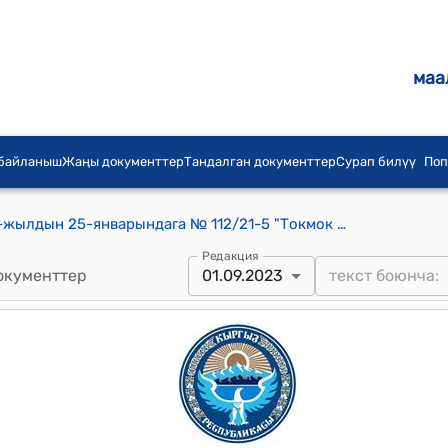
маа
 байланыш
Жаңы документтер
Тандалган документтер
Сурап билүү
Поп
Токмок шаардык кеңешинин 2023-жылдын 25-январындага № 112/21-5 "Токмок шаарынын 2023-жылга бюджети жана 2024-2025-жылдарга болжолу жөнүндө" токтому
Редакция
окументтер
01.09.2023