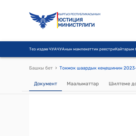
КЫРГЫЗ РЕСПУБЛИКАСЫНЫН
ЮСТИЦИЯ
МИНИСТРЛИГИ
Тез издөө ЧУА
ЧУАнын мамлекеттик реестри
Кайтарым
›
Башкы бет
Документ
Маалыматтар
Шилтеме д