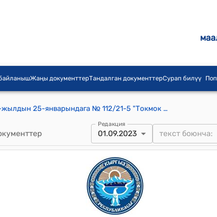
маа
 байланыш
Жаңы документтер
Тандалган документтер
Сурап билүү
Поп
Токмок шаардык кеңешинин 2023-жылдын 25-январындага № 112/21-5 "Токмок шаарынын 2023-жылга бюджети жана 2024-2025-жылдарга болжолу жөнүндө" токтому
Редакция
окументтер
01.09.2023