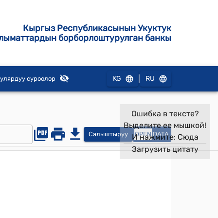
Кыргыз Республикасынын Укуктук
лыматтардын борборлоштурулган банкы
|
KG
RU
улярдуу суроолор
Ошибка в тексте?
Выделите ее мышкой!
Салыштыруу
OPEN
DATA
И нажмите:
Сюда
Загрузить цитату