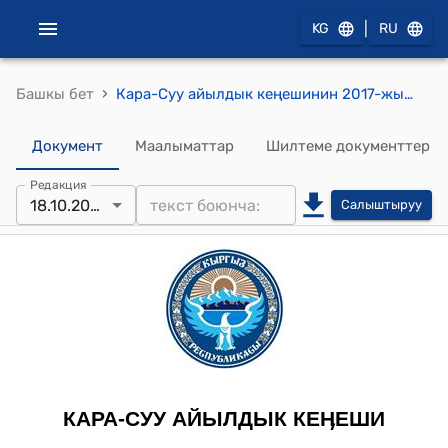
|
KG
RU
›
Башкы бет
Кара-Суу айылдык кеңешинин 2017-жылдын 20-июлундагы № 2 "Кара-Суу айыл аймагынын айыл өкмөтүнүн «Кара-Суу өнүгүү» Муниципалдык ишканасын ачуу боюнча Уставына өзгөртүү киргизүү жана бекитүү жөнүндө" токтому
Документ
Маалыматтар
Шилтеме документтер
Редакция
18.10.2019
Салыштыруу