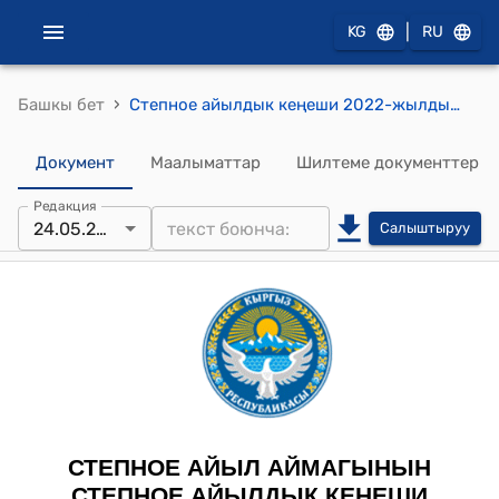
|
KG
RU
›
Башкы бет
Степное айылдык кеңеши 2022-жылдын 24-майындагы № 7 "Степное айыл аймагындагы алыскы жана айыл жанындагы жайыттарда мал жаюуга тарифти өзгөртүү жөнүндө" токтому
Документ
Маалыматтар
Шилтеме документтер
Редакция
24.05.2022
Салыштыруу